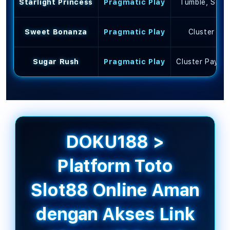
Starlight Princess
Pragmatic Play
Tumble, Scatt
Sweet Bonanza
Pragmatic Play
Cluster Pay
Sugar Rush
Pragmatic Play
Cluster Pay da
DOKU188 >
Platform Toto
Slot88 Online Aman
dengan Akses Link