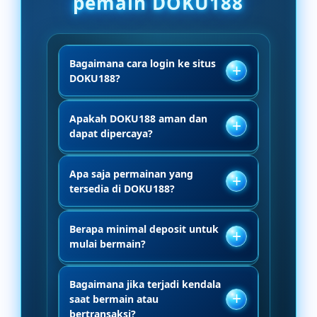
pemain DOKU188
Bagaimana cara login ke situs
DOKU188?
Proses login di DOKU188 dapat
Apakah DOKU188 aman dan
dilakukan dengan mudah
dapat dipercaya?
melalui smartphone maupun
desktop. Akses link resmi
DOKU188 menggunakan sistem
Apa saja permainan yang
DOKU188, masukkan username
perlindungan data dan
tersedia di DOKU188?
dan password yang telah
keamanan akun untuk
terdaftar, kemudian tekan
memberikan pengalaman
DOKU188 menghadirkan
Berapa minimal deposit untuk
tombol login untuk masuk ke
bermain yang lebih nyaman.
beragam pilihan permainan,
mulai bermain?
platform.
Pemain tetap disarankan
mulai dari sportbook, slot online,
menggunakan link resmi serta
hingga casino online. Tersedia
Minimal deposit di DOKU188
Bagaimana jika terjadi kendala
menjaga kerahasiaan informasi
pula berbagai pilihan pasaran
dimulai dari Rp10.000. Dengan
saat bermain atau
login pribadi.
lokal dan internasional yang
nominal tersebut, pemain sudah
bertransaksi?