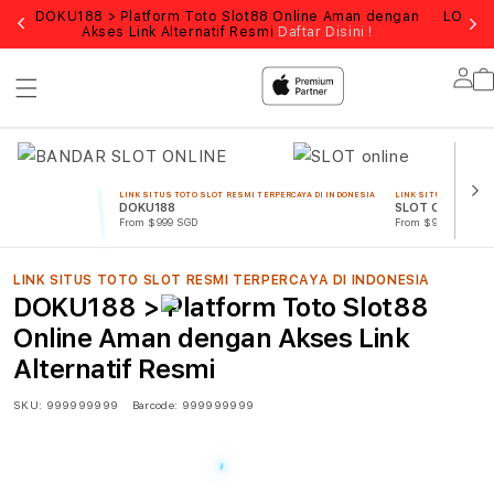
AI
DOKU188 > Platform Toto Slot88 Online Aman dengan
LOGIN 
Akses Link Alternatif Resmi
Daftar Disini !
Lo
in
LINK SITUS TOTO SLOT RESMI TERPERCAYA DI INDONESIA
LINK SITUS TOTO SLO
DOKU188
SLOT ONLINE
From $999 SGD
From $999 SGD
LINK SITUS TOTO SLOT RESMI TERPERCAYA DI INDONESIA
DOKU188 > Platform Toto Slot88
Online Aman dengan Akses Link
Alternatif Resmi
SKU:
999999999
Barcode:
999999999