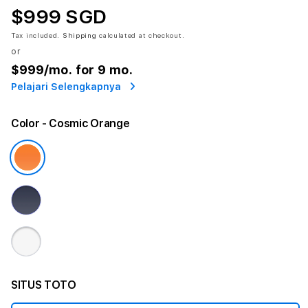
$999 SGD
Tax included.
Shipping
calculated at checkout.
or
$999
/mo. for 9 mo.
Pelajari Selengkapnya
Color
- Cosmic Orange
SITUS TOTO