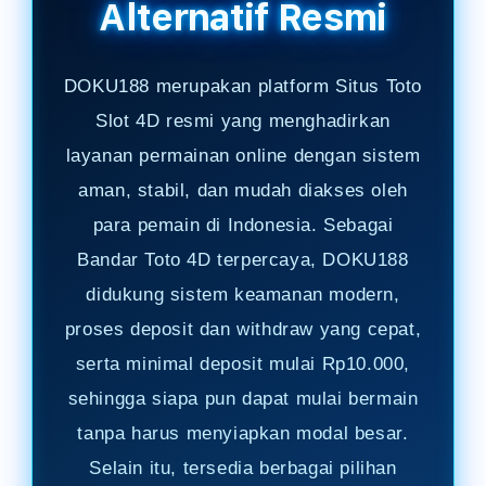
Alternatif Resmi
DOKU188 merupakan platform Situs Toto
Slot 4D resmi yang menghadirkan
layanan permainan online dengan sistem
aman, stabil, dan mudah diakses oleh
para pemain di Indonesia. Sebagai
Bandar Toto 4D terpercaya, DOKU188
didukung sistem keamanan modern,
proses deposit dan withdraw yang cepat,
serta minimal deposit mulai Rp10.000,
sehingga siapa pun dapat mulai bermain
tanpa harus menyiapkan modal besar.
Selain itu, tersedia berbagai pilihan