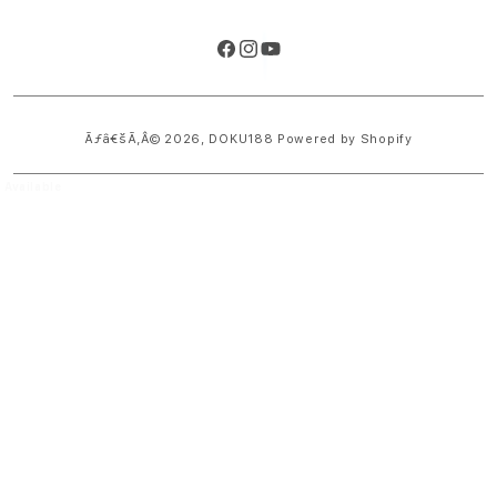
Facebook
Instagram
YouTube
Ãƒâ€šÃ‚Â© 2026,
DOKU188
Powered by Shopify
Available
Shipping
Countries
Australia
Canada
France
Germany
Greece
India
Ireland
Italy
Japan
New
Zealand
Poland
Portugal
Spain
The
Netherlands
United
Kingdom