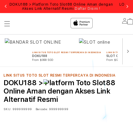
AI
DOKU188 > Platform Toto Slot88 Online Aman dengan
LOGIN 
Akses Link Alternatif Resmi
Daftar Disini !
Lo
in
LINK SITUS TOTO SLOT RESMI TERPERCAYA DI INDONESIA
LINK SITUS TOTO SLO
DOKU188
SLOT ONLINE
From $999 SGD
From $999 SGD
LINK SITUS TOTO SLOT RESMI TERPERCAYA DI INDONESIA
DOKU188 > Platform Toto Slot88
Online Aman dengan Akses Link
Alternatif Resmi
SKU:
999999999
Barcode:
999999999